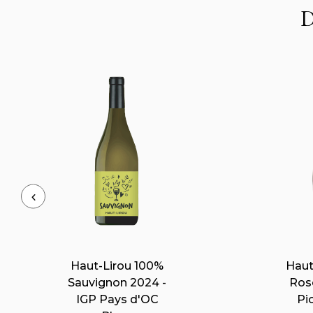
D
Haut-Lirou Les
Hau
Costes 2024 -
20
AOP Pic Saint