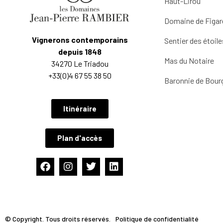
Haut-Lirou
Domaine de Figar
Vignerons contemporains
Sentier des étoile
depuis 1848
Mas du Notaire
34270 Le Triadou
+33(0)4 67 55 38 50
Baronnie de Bour
Itinéraire
Plan d'accès
© Copyright. Tous droits réservés.
Politique de confidentialité