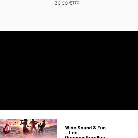
Montferrand
16,00
€
TTC
Wine Sound & Fun
– Les
Oeonoculturelles