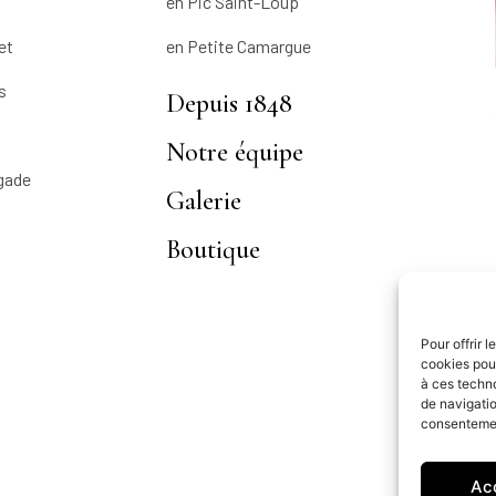
en Pic Saint-Loup
et
en Petite Camargue
s
Depuis 1848
Notre équipe
gade
Galerie
Boutique
Pour offrir 
cookies pour
à ces techn
de navigatio
consentement
Ac