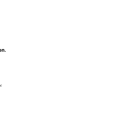
on.
ne