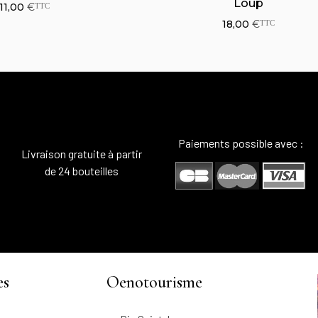
30,00
€
40,00
€
TTC
TTC
Paiements possible avec :
Livraison gratuite à partir
de 24 bouteilles
es
Oenotourisme