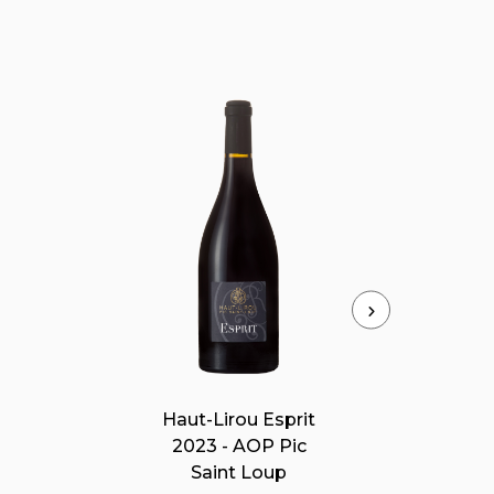
Cuvée Constance
2025 - IGP St
Guilhem Val de