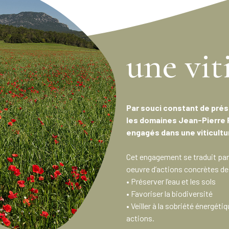
une vit
Par souci constant de prése
les domaines Jean-Pierre
engagés dans une viticultu
Cet engagement se traduit par
oeuvre d’actions concrètes de
• Préserver l’eau et les sols
• Favoriser la biodiversité
• Veiller à la sobriété énergét
actions.