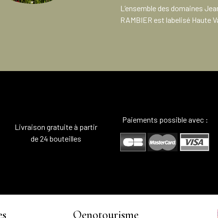
L’ensemble des domaines Jea
RAMBIER est labelisé Haute V
Paiements possible avec :
Livraison gratuite à partir
de 24 bouteilles
es
Oenotourisme