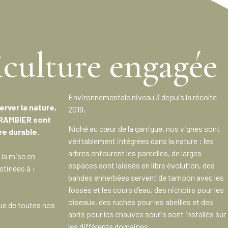
iculture engagée
Environnementale niveau 3 depuis la récolte
rver la nature,
2019.
 RAMBIER sont
Niché au cœur de la garrigue, nos vignes sont
re durable.
véritablement intégrées dans la nature : les
arbres entourent les parcelles, de larges
 la mise en
espaces sont laissés en libre évolution, des
stinées à :
bandes enherbées servent de tampon avec les
fossés et les cours d’eau, des nichoirs pour les
oiseaux, des ruches pour les abeilles et des
ique de toutes nos
abris pour les chauves souris sont installés sur
les différents domaines.