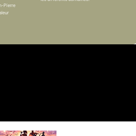
n-Pierre
aleur