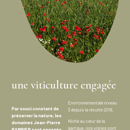
une viticulture engagée
Environnementale niveau
Par souci constant de
3 depuis la récolte 2019.
préserver la nature, les
Niché au cœur de la
domaines Jean-Pierre
garrigue, nos vignes sont
RAMBIER sont engagés